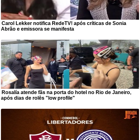
Carol Lekker notifica RedeTV! após críticas de Sonia
Abrão e emissora se manifesta
A troca de acusações entre Carol
Lekker e Sonia Abrão ganhou um novo capítulo fora da televisão. ...
Rosalía atende fãs na porta do hotel no Rio de Janeiro,
após dias de rolês "low profile"
Rosalía está no Rio de Janeiro
para dois shows da "LUX Tour" e tem esbanjado simpatia com os ...