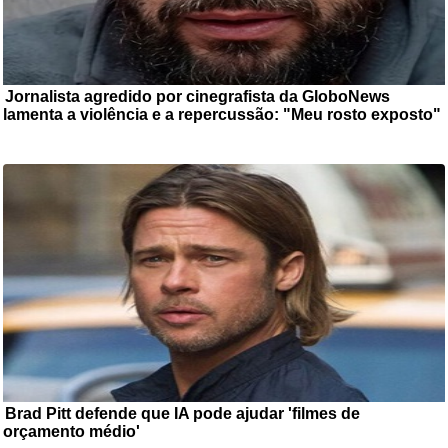
Jornalista agredido por cinegrafista da GloboNews
lamenta a violência e a repercussão: "Meu rosto exposto"
O jornalista e supervisor de jornalismo do portal 'Brasil de Fato', Igor
Carvalho, relatou ...
Brad Pitt defende que IA pode ajudar 'filmes de
orçamento médio'
Brad Pitt não se demonstra completamente averso