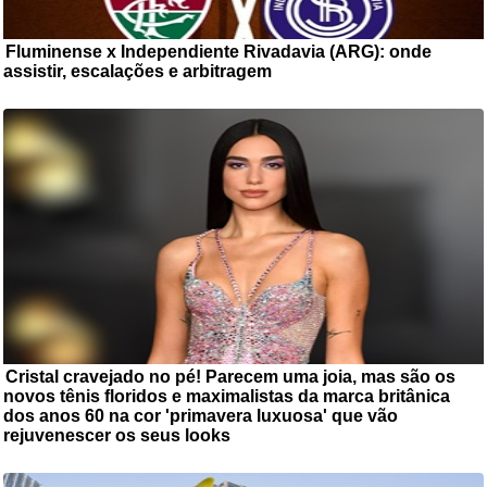
Fluminense x Independiente Rivadavia (ARG): onde
assistir, escalações e arbitragem
Fluminense e Independiente
Rivadavia (ARG) duelam nesta terça-feira (11), às 19h (de Brasília), ...
Cristal cravejado no pé! Parecem uma joia, mas são os
novos tênis floridos e maximalistas da marca britânica
dos anos 60 na cor 'primavera luxuosa' que vão
rejuvenescer os seus looks
Ainda não chegamos à primavera,
mas não é preciso esperar a estação para deixar os looks mais ...