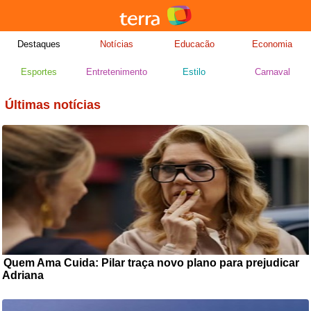
Destaques
Notícias
Educacão
Economia
Esportes
Entretenimento
Estilo
Carnaval
Últimas notícias
Quem Ama Cuida: Pilar traça novo plano para prejudicar
Adriana
Como se não bastasse ter humilhado Adriana (Letícia Colin) em
um salão de beleza e feito com que ...